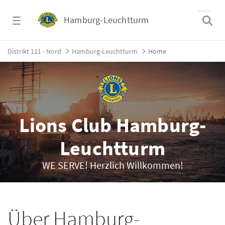
Zum Hauptinhalt springen
Hamburg-Leuchtturm
Home - Hamburg-Leuchtturm
Distrikt 111 - Nord
Hamburg-Leuchtturm
Home
Lions Club Hamburg-
Leuchtturm
WE SERVE! Herzlich Willkommen!
Über Hamburg-